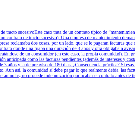
 de tracto sucesivoEste caso trata de un contrato típico de “mantenimi
a un contrato de tracto sucesivo). Una empresa de mantenimiento deman
presa reclamaba dos cosas, por un lado, que se le pagaran facturas que 
ontrato donde una fijaba una duración de 3 años y otra obligaba a avisar
ratándose de un consumidor (en este caso, la propia comunidad). En prim
ión anticipada como las facturas pendientes (además de intereses y cos
 de 3 años y la de preaviso de 180 días. ¿Consecuencia práctica? Si esas
o. Aun así, la comunidad sí debe pagar lo que realmente debía, las fac
deran nulas, no procede indemnización por acabar el contrato antes de t