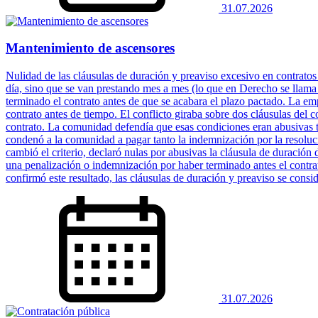
31.07.2026
Mantenimiento de ascensores
Nulidad de las cláusulas de duración y preaviso excesivo en contratos
día, sino que se van prestando mes a mes (lo que en Derecho se llam
terminado el contrato antes de que se acabara el plazo pactado. La em
contrato antes de tiempo. El conflicto giraba sobre dos cláusulas del c
contrato. La comunidad defendía que esas condiciones eran abusivas t
condenó a la comunidad a pagar tanto la indemnización por la resoluc
cambió el criterio, declaró nulas por abusivas la cláusula de duración
una penalización o indemnización por haber terminado antes el contrat
confirmó este resultado, las cláusulas de duración y preaviso se consi
31.07.2026