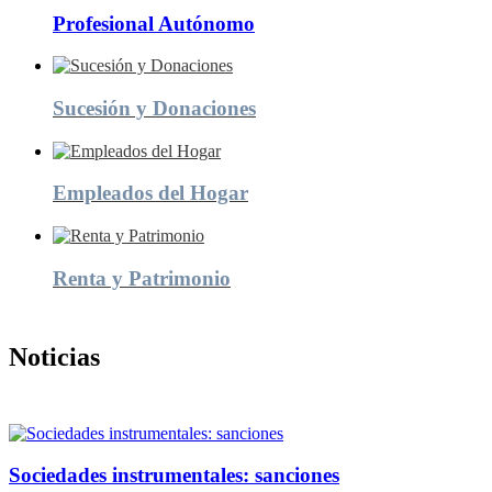
Profesional Autónomo
Una trayectoria de más de 30 años y clientes continúan depositando su
Saber más
Sucesión y Donaciones
Empleados del Hogar
Renta y Patrimonio
Noticias
Sociedades instrumentales: sanciones