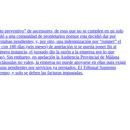
ento preventivo” de ascensores, de esos que no se cumplen en un solo
dó a una comunidad de propietarios porque esta decidió dar por
estaban pendientes; y, por otro, una indemnización por “romper” el
 con 180 días (seis meses) de antelación si se quería poner fin al
era instancia, el juzgado dio la razón a la empresa por lo que
tas). Sin embargo, en apelación la Audiencia Provincial de Málaga
 cláusulas no valen, la empresa no puede apoyarse en ellas para exigir
turas pendientes por servicios ya prestados. El Tribunal Supremo
iempo, y solo se deben las facturas impagadas.