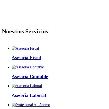
Ficoga Asesores
Ficoga Asesores
Una trayectoria de más de 30 años y clientes
Nuestros Servicios
que desde nuestros inicios continúan depositando
su confianza en nuestra gestión es nuestro mayor orgullo
y motivación para seguir mejorando día a día.
Una trayectoria de más de 30 años y clientes continúan depositando su
Asesoría Fiscal
Saber más
Ficoga Asesores
Asesoría Contable
Ficoga Asesores
Una trayectoria de más de 30 años y clientes
Asesoría Laboral
que desde nuestros inicios continúan depositando
su confianza en nuestra gestión es nuestro mayor orgullo
y motivación para seguir mejorando día a día.