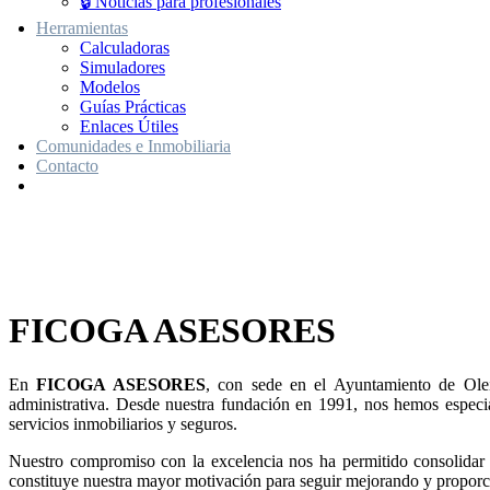
🔒 Noticias para profesionales
Herramientas
Calculadoras
Simuladores
Modelos
Guías Prácticas
Enlaces Útiles
Comunidades e Inmobiliaria
Contacto
Ficoga Asesores
Ficoga Asesores
FICOGA ASESORES
Una trayectoria de más de 30 años y clientes
que desde nuestros inicios continúan depositando
su confianza en nuestra gestión es nuestro mayor orgullo
En
FICOGA ASESORES
, con sede en el Ayuntamiento de Olei
y motivación para seguir mejorando día a día.
administrativa. Desde nuestra fundación en 1991, nos hemos especia
servicios inmobiliarios y seguros.
Una trayectoria de más de 30 años y clientes continúan depositando su
Nuestro compromiso con la excelencia nos ha permitido consolidar 
constituye nuestra mayor motivación para seguir mejorando y proporc
Saber más