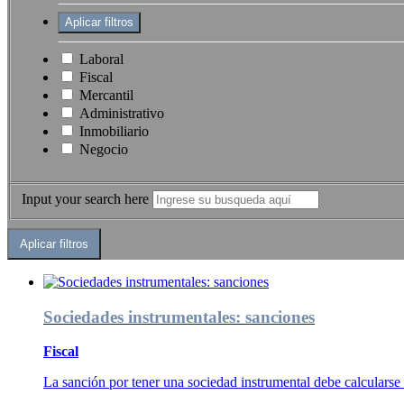
Laboral
Fiscal
Mercantil
Administrativo
Inmobiliario
Negocio
Input your search here
Sociedades instrumentales: sanciones
Fiscal
La sanción por tener una sociedad instrumental debe calcularse s