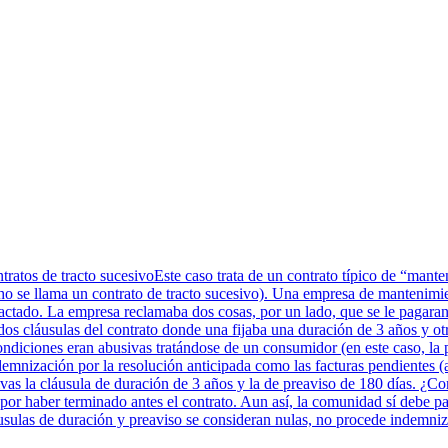
ntratos de tracto sucesivoEste caso trata de un contrato típico de “man
cho se llama un contrato de tracto sucesivo). Una empresa de mantenim
pactado. La empresa reclamaba dos cosas, por un lado, que se le pagaran
dos cláusulas del contrato donde una fijaba una duración de 3 años y otr
ndiciones eran abusivas tratándose de un consumidor (en este caso, la p
emnización por la resolución anticipada como las facturas pendientes (
ivas la cláusula de duración de 3 años y la de preaviso de 180 días. ¿C
por haber terminado antes el contrato. Aun así, la comunidad sí debe pag
usulas de duración y preaviso se consideran nulas, no procede indemniza