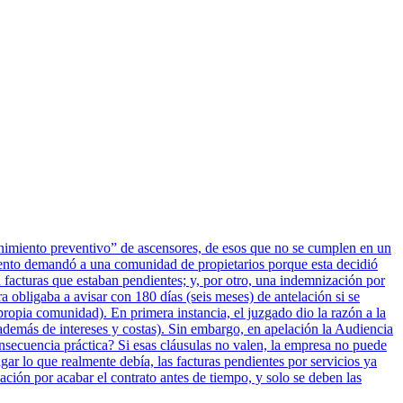
tenimiento preventivo” de ascensores, de esos que no se cumplen en un
iento demandó a una comunidad de propietarios porque esta decidió
 facturas que estaban pendientes; y, por otro, una indemnización por
a obligaba a avisar con 180 días (seis meses) de antelación si se
ropia comunidad). En primera instancia, el juzgado dio la razón a la
además de intereses y costas). Sin embargo, en apelación la Audiencia
onsecuencia práctica? Si esas cláusulas no valen, la empresa no puede
ar lo que realmente debía, las facturas pendientes por servicios ya
ción por acabar el contrato antes de tiempo, y solo se deben las