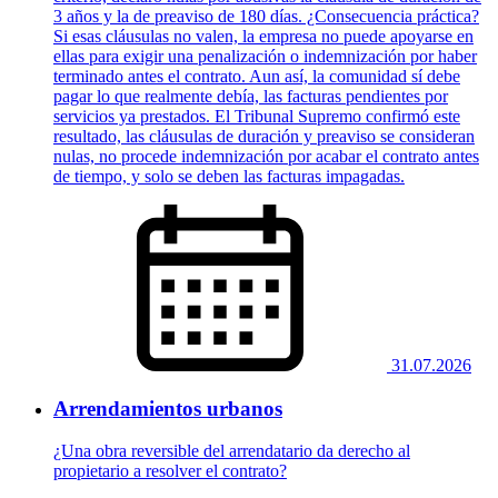
3 años y la de preaviso de 180 días. ¿Consecuencia práctica?
Si esas cláusulas no valen, la empresa no puede apoyarse en
ellas para exigir una penalización o indemnización por haber
terminado antes el contrato. Aun así, la comunidad sí debe
pagar lo que realmente debía, las facturas pendientes por
servicios ya prestados. El Tribunal Supremo confirmó este
resultado, las cláusulas de duración y preaviso se consideran
nulas, no procede indemnización por acabar el contrato antes
de tiempo, y solo se deben las facturas impagadas.
31.07.2026
Arrendamientos urbanos
¿Una obra reversible del arrendatario da derecho al
propietario a resolver el contrato?