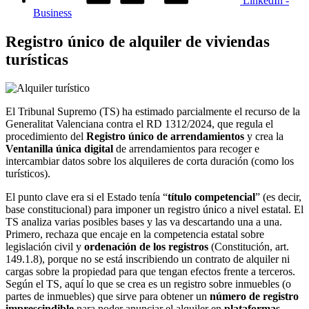
LinkedIn -
Business
Registro único de alquiler de viviendas
turísticas
El Tribunal Supremo (TS) ha estimado parcialmente el recurso de la
Generalitat Valenciana contra el RD 1312/2024, que regula el
procedimiento del
Registro único de arrendamientos
y crea la
Ventanilla única digital
de arrendamientos para recoger e
intercambiar datos sobre los alquileres de corta duración (como los
turísticos).
El punto clave era si el Estado tenía “
título competencial
” (es decir,
base constitucional) para imponer un registro único a nivel estatal. El
TS analiza varias posibles bases y las va descartando una a una.
Primero, rechaza que encaje en la competencia estatal sobre
legislación civil y
ordenación de los registros
(Constitución, art.
149.1.8), porque no se está inscribiendo un contrato de alquiler ni
cargas sobre la propiedad para que tengan efectos frente a terceros.
Según el TS, aquí lo que se crea es un registro sobre inmuebles (o
partes de inmuebles) que sirve para obtener un
número de registro
imprescindible
para poder anunciar el alquiler en
plataformas