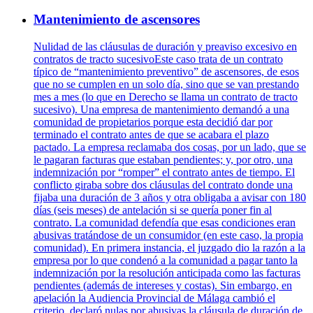
Mantenimiento de ascensores
Nulidad de las cláusulas de duración y preaviso excesivo en
contratos de tracto sucesivoEste caso trata de un contrato
típico de “mantenimiento preventivo” de ascensores, de esos
que no se cumplen en un solo día, sino que se van prestando
mes a mes (lo que en Derecho se llama un contrato de tracto
sucesivo). Una empresa de mantenimiento demandó a una
comunidad de propietarios porque esta decidió dar por
terminado el contrato antes de que se acabara el plazo
pactado. La empresa reclamaba dos cosas, por un lado, que se
le pagaran facturas que estaban pendientes; y, por otro, una
indemnización por “romper” el contrato antes de tiempo. El
conflicto giraba sobre dos cláusulas del contrato donde una
fijaba una duración de 3 años y otra obligaba a avisar con 180
días (seis meses) de antelación si se quería poner fin al
contrato. La comunidad defendía que esas condiciones eran
abusivas tratándose de un consumidor (en este caso, la propia
comunidad). En primera instancia, el juzgado dio la razón a la
empresa por lo que condenó a la comunidad a pagar tanto la
indemnización por la resolución anticipada como las facturas
pendientes (además de intereses y costas). Sin embargo, en
apelación la Audiencia Provincial de Málaga cambió el
criterio, declaró nulas por abusivas la cláusula de duración de