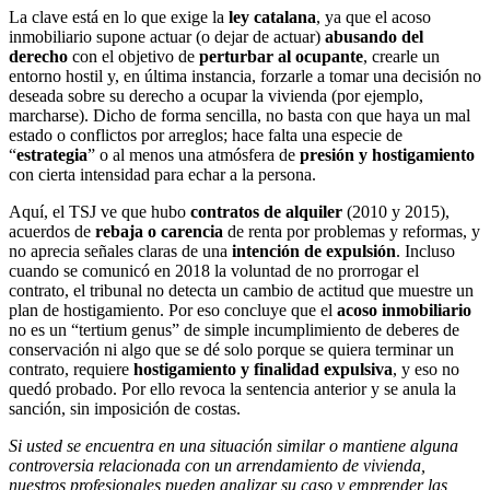
La clave está en lo que exige la
ley catalana
, ya que el acoso
inmobiliario supone actuar (o dejar de actuar)
abusando del
derecho
con el objetivo de
perturbar al ocupante
, crearle un
entorno hostil y, en última instancia, forzarle a tomar una decisión no
deseada sobre su derecho a ocupar la vivienda (por ejemplo,
marcharse). Dicho de forma sencilla, no basta con que haya un mal
estado o conflictos por arreglos; hace falta una especie de
“
estrategia
” o al menos una atmósfera de
presión y hostigamiento
con cierta intensidad para echar a la persona.
Aquí, el TSJ ve que hubo
contratos de alquiler
(2010 y 2015),
acuerdos de
rebaja o carencia
de renta por problemas y reformas, y
no aprecia señales claras de una
intención de expulsión
. Incluso
cuando se comunicó en 2018 la voluntad de no prorrogar el
contrato, el tribunal no detecta un cambio de actitud que muestre un
plan de hostigamiento. Por eso concluye que el
acoso inmobiliario
no es un “tertium genus” de simple incumplimiento de deberes de
conservación ni algo que se dé solo porque se quiera terminar un
contrato, requiere
hostigamiento y finalidad expulsiva
, y eso no
quedó probado. Por ello revoca la sentencia anterior y se anula la
sanción, sin imposición de costas.
Si usted se encuentra en una situación similar o mantiene alguna
controversia relacionada con un arrendamiento de vivienda,
nuestros profesionales pueden analizar su caso y emprender las