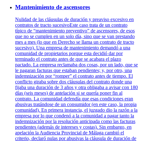
Mantenimiento de ascensores
Nulidad de las cláusulas de duración y preaviso excesivo en
contratos de tracto sucesivoEste caso trata de un contrato
típico de “mantenimiento preventivo” de ascensores, de esos
que no se cumplen en un solo día, sino que se van prestando
mes a mes (lo que en Derecho se llama un contrato de tracto
sucesivo). Una empresa de mantenimiento demandó a una
comunidad de propietarios porque esta decidió dar por
terminado el contrato antes de que se acabara el plazo
pactado. La empresa reclamaba dos cosas, por un lado, que se
le pagaran facturas que estaban pendientes; y, por otro, una
indemnización por “romper” el contrato antes de tiempo. El
conflicto giraba sobre dos cláusulas del contrato donde una
fijaba una duración de 3 años y otra obligaba a avisar con 180
días (seis meses) de antelación si se quería poner fin al
contrato. La comunidad defendía que esas condiciones eran
abusivas tratándose de un consumidor (en este caso, la propia
comunidad). En primera instancia, el juzgado dio la razón a la
empresa por lo que condenó a la comunidad a pagar tanto la
indemnización por la resolución anticipada como las facturas
pendientes (además de intereses y costas). Sin embargo, en
apelación la Audiencia Provincial de Málaga cambió el
criterio, declaró nulas por abusivas la cláusula de duración de