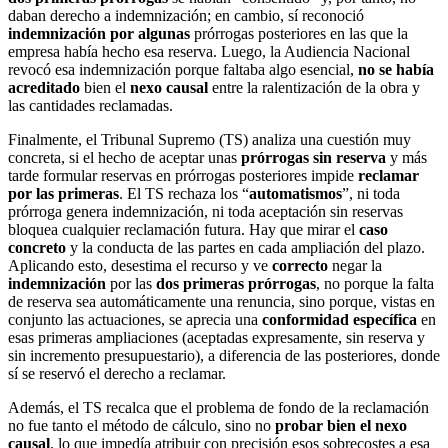
daban derecho a indemnización; en cambio, sí reconoció
indemnización por algunas
prórrogas posteriores en las que la
empresa había hecho esa reserva. Luego, la Audiencia Nacional
revocó esa indemnización porque faltaba algo esencial,
no se había
acreditado
bien el
nexo causal
entre la ralentización de la obra y
las cantidades reclamadas.
Finalmente, el Tribunal Supremo (TS) analiza una cuestión muy
concreta, si el hecho de aceptar unas
prórrogas sin reserva
y más
tarde formular reservas en prórrogas posteriores impide
reclamar
por las primeras
. El TS rechaza los “
automatismos
”, ni toda
prórroga genera indemnización, ni toda aceptación sin reservas
bloquea cualquier reclamación futura. Hay que mirar el
caso
concreto
y la conducta de las partes en cada ampliación del plazo.
Aplicando esto, desestima el recurso y ve
correcto
negar la
indemnización
por las
dos primeras prórrogas
, no porque la falta
de reserva sea automáticamente una renuncia, sino porque, vistas en
conjunto las actuaciones, se aprecia una
conformidad específica
en
esas primeras ampliaciones (aceptadas expresamente, sin reserva y
sin incremento presupuestario), a diferencia de las posteriores, donde
sí se reservó el derecho a reclamar.
Además, el TS recalca que el problema de fondo de la reclamación
no fue tanto el método de cálculo, sino no
probar bien el nexo
causal
, lo que impedía atribuir con precisión esos sobrecostes a esa