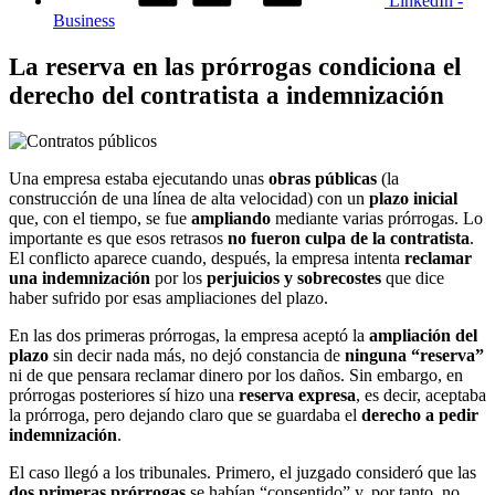
LinkedIn -
Business
La reserva en las prórrogas condiciona el
derecho del contratista a indemnización
Una empresa estaba ejecutando unas
obras públicas
(la
construcción de una línea de alta velocidad) con un
plazo inicial
que, con el tiempo, se fue
ampliando
mediante varias prórrogas. Lo
importante es que esos retrasos
no fueron culpa de la contratista
.
El conflicto aparece cuando, después, la empresa intenta
reclamar
una indemnización
por los
perjuicios y sobrecostes
que dice
haber sufrido por esas ampliaciones del plazo.
En las dos primeras prórrogas, la empresa aceptó la
ampliación del
plazo
sin decir nada más, no dejó constancia de
ninguna “reserva”
ni de que pensara reclamar dinero por los daños. Sin embargo, en
prórrogas posteriores sí hizo una
reserva expresa
, es decir, aceptaba
la prórroga, pero dejando claro que se guardaba el
derecho a pedir
indemnización
.
El caso llegó a los tribunales. Primero, el juzgado consideró que las
dos primeras prórrogas
se habían “consentido” y, por tanto, no