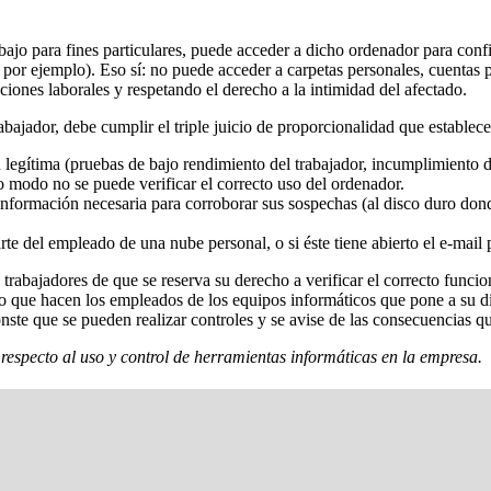
bajo para fines particulares, puede acceder a dicho ordenador para con
or ejemplo). Eso sí: no puede acceder a carpetas personales, cuentas pri
ciones laborales y respetando el derecho a la intimidad del afectado.
abajador, debe cumplir el triple juicio de proporcionalidad que establecen
 legítima (pruebas de bajo rendimiento del trabajador, incumplimiento 
ro modo no se puede verificar el correcto uso del ordenador.
 información necesaria para corroborar sus sospechas (al disco duro don
arte del empleado de una nube personal, o si éste tiene abierto el e-mail 
rabajadores de que se reserva su derecho a verificar el correcto funcion
so que hacen los empleados de los equipos informáticos que pone a su d
nste que se pueden realizar controles y se avise de las consecuencias q
respecto al uso y control de herramientas informáticas en la empresa.