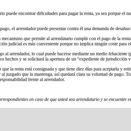
rio puede encontrar dificultades para pagar la renta, ya sea porque el 
 impago, el arrendador puede presentar contra él una demanda de desahuci
, un mecanismo que permite al arrendatario cumplir con el pago de la ren
ión judicial es más conveniente porque no implica ningún coste para el
ago al arrendador, lo cual puede hacerse mediante un medio fehaciente (
s hechos y se solicitará la apertura de un “expediente de jurisdicción v
ue la renta está consignada y que tiene diez días para aceptarla y retir
 al juzgado que la mantenga, así quedará clara su voluntad de pago. Tras
esponsabilidad frente al arrendador.
rrespondientes en caso de que usted sea arrendatario y se encuentre en