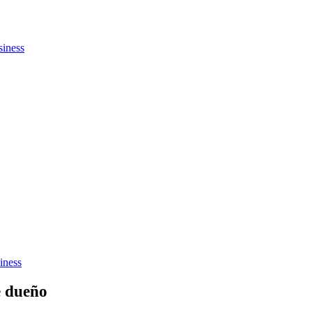
siness
iness
e dueño