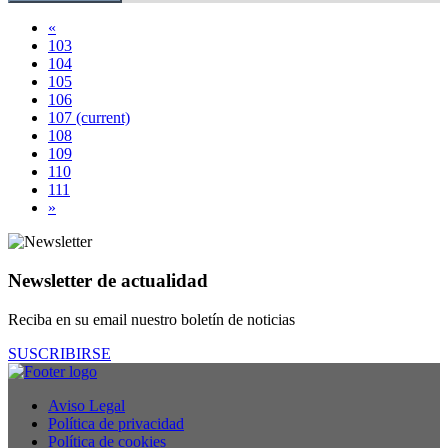
«
103
104
105
106
107
(current)
108
109
110
111
»
Newsletter de actualidad
Reciba en su email nuestro boletín de noticias
SUSCRIBIRSE
Aviso Legal
Política de privacidad
Política de cookies